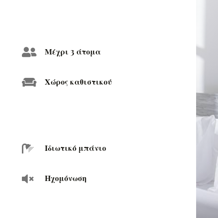

Μέχρι 3 άτομα

Χώρος καθιστικού

Ιδιωτικό μπάνιο

Ηχομόνωση