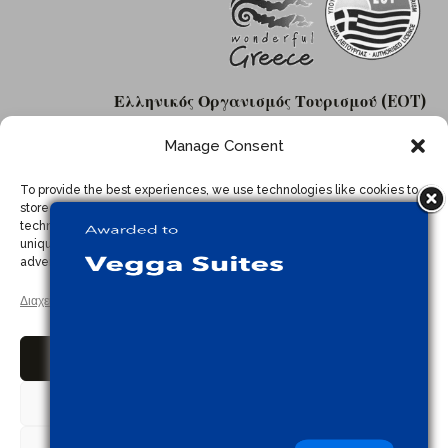
Ελληνικός Οργανισμός Τουρισμού (EOT)
Αρ. εγκεκριμένης άδειας: 1358124
Manage Consent
To provide the best experiences, we use technologies like cookies to
store and/or access device information. Consenting to these
technologies will allow us to process data such as browsing behavior or
unique IDs on this site. Not consenting or withdrawing consent, may
adversely affect certain features and functions.
Αρχική
Σχετικά
Οι Σουίτες
Παροχές
Διαχείριση υπηρεσιών
Επικοινωνία
Η Περιοχή
Πιστοποιήσεις
Όροι & Προϋποθέσεις
Πολιτική Απορρήτου
Accept
Πολιτική Cookie
Deny
©2026 Vegga Suites All right reserved. Designed &
Developed by Vicky Bazoula
WEBIVY