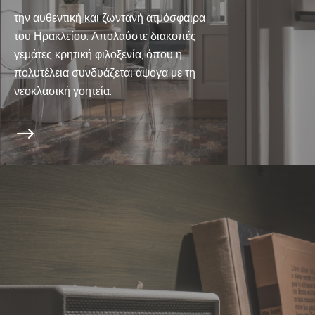
την αυθεντική και ζωντανή ατμόσφαιρα
του Ηρακλείου. Απολαύστε διακοπές
γεμάτες κρητική φιλοξενία, όπου η
πολυτέλεια συνδυάζεται άψογα με τη
νεοκλασική γοητεία.