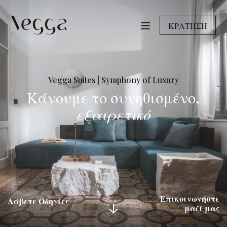
ΚΡΑΤΗΣΗ
Vegga Suites | Symphony of Luxury
Κάνουμε το συνηθισμένο,
εξαιρετικό
Επικοινωνήστε
Λάβετε Οδηγίες
μαζί μας