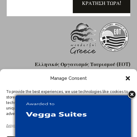
ΚΡΑΤΗΣΗ ΤΩΡΑ!
Ελληνικός Οργανισμός Τουρισμού (EOT)
Αρ. εγκεκριμένης άδειας: 1358124
Manage Consent
To provide the best experiences, we use technologies like cookies to
store and/or access device information. Consenting to these
technologies will allow us to process data such as browsing behavior or
unique IDs on this site. Not consenting or withdrawing consent, may
adversely affect certain features and functions.
Αρχική
Σχετικά
Οι Σουίτες
Παροχές
Διαχείριση υπηρεσιών
Επικοινωνία
Η Περιοχή
Πιστοποιήσεις